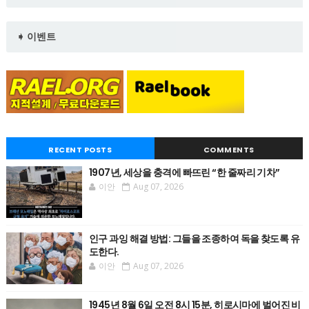
➧ 이벤트
RECENT POSTS
COMMENTS
1907년, 세상을 충격에 빠뜨린 “한 줄짜리 기차”
이안
Aug 07, 2026
인구 과잉 해결 방법: 그들을 조종하여 독을 찾도록 유
도한다.
이안
Aug 07, 2026
1945년 8월 6일 오전 8시 15분, 히로시마에 벌어진 비