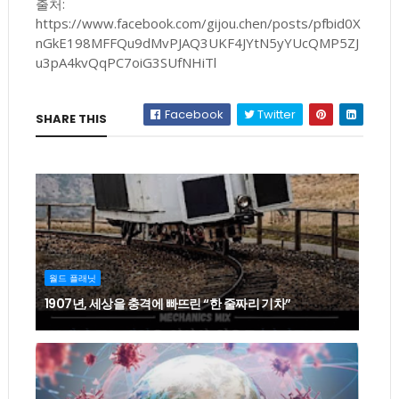
출처:
https://www.facebook.com/gijou.chen/posts/pfbid0X
nGkE198MFFQu9dMvPJAQ3UKF4JYtN5yYUcQMP5ZJ
u3pA4kvQqPC7oiG3SUfNHiTl
Facebook
Twitter
SHARE THIS
월드 플래닛
1907년, 세상을 충격에 빠뜨린 “한 줄짜리 기차”