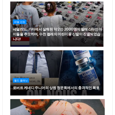
라엘 선정
네덜란드, 가자에서 살해된 약 2만 2000명의 팔레스타인 아
이들을 추모하며, 수천 켤레의 어린이용 신발이 진열되었습
니다!
월드 플래닛
로버트 케네디 주니어의 상원 청문회에서의 충격적인 폭로