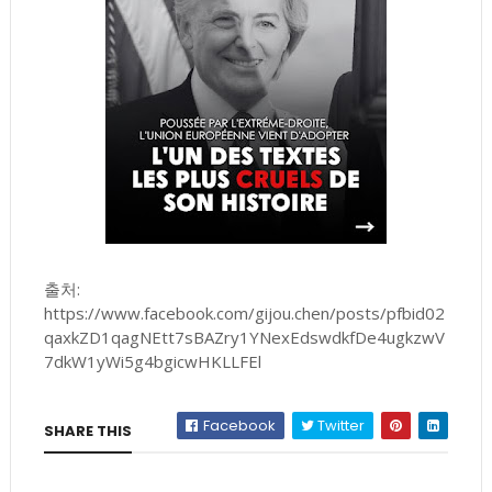
출처:
https://www.facebook.com/gijou.chen/posts/pfbid02
qaxkZD1qagNEtt7sBAZry1YNexEdswdkfDe4ugkzwV
7dkW1yWi5g4bgicwHKLLFEl
Facebook
Twitter
SHARE THIS