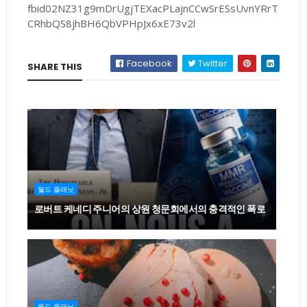
fbid02NZ31g9mDrUgjTEXacPLajnCCwSrESsUvnYRrT
CRhbQS8jhBH6QbVPHpJx6xE73v2l
Facebook
Twitter
SHARE THIS
월드 플래닛
로버트 케네디 주니어의 상원 청문회에서의 충격적인 폭로
월드 플래닛