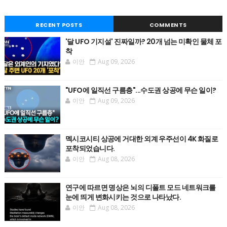
RECENT POSTS
COMMENTS
'달 UFO 기지설' 진짜일까? 20개 넘는 미확인 물체 포
착
이안
Aug 09, 2026
"UFO에 일직선 구름층"...수도권 상공에 무슨 일이?
이안
Aug 09, 2026
멕시코시티 상공에 거대한 외계 우주선이 4K 화질로
포착되었습니다.
이안
Aug 08, 2026
연구에 따르면 명상은 뇌의 디폴트 모드 네트워크를
눈에 띄게 변화시키는 것으로 나타났다.
이안
Aug 08, 2026