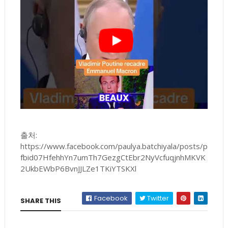
출처:
https://www.facebook.com/paulya.batchiyala/posts/p
fbid07HfehhYn7umTh7GezgCtEbr2NyVcfuqjnhMKVK
2UkbEWbP6BvnJJLZe1TKiYTSKXl
Facebook
Twitter
SHARE THIS