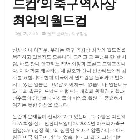
드컵’의 축구 역사상
최악의 월드컵
6월 09, 2026
월드 플래닛
,
지구행성
신사 숙녀 여러분, 우리는 축구 역사상 최악의 월드컵을
목격하고 있을지도 모릅니다. 그리고 그 주범은 단 한 사
람, 바로 잔니 인판티노 FIFA 회장과 도널드 트럼프입니
다. 이 대회를 왜곡하는 데 일조한 잔니 인판티노에게 감
사를 표합니다. 현재 미국에서 월드컵을 둘러싸고 벌어
지고 있는 일들은 그야말로 어처구니없습니다. 인판티노
와 그의 측근인 도널드 트럼프는 대회의 원활한 진행과
선수들의 안녕보다 자신들의 이익을 훨씬 더 중요하게
여기는 듯한 인상을 줍니다.
논란과 문제들이 산적해 가고 있는데, 그 주범은 여전히 ​​
FIFA 회장 잔니 인판티노입니다. 2025년 아프리카축구
연맹(CAF) 선정 최고의 심판인 오마르 압둘카디르 아르
탄은 미국 입국이 거부되었습니다. 그 결과, 그는 이번