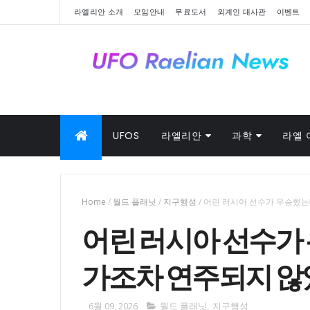
라엘리안 소개
모임안내
무료도서
외계인 대사관
이벤트
UFOS
라엘리안
과학
라엘 
Home
/
월드 플래닛
/
지구행성
/
어린 러시아 선수가 우승했는
어린 러시아 선수가 
가조차 연주되지 않
6월 09, 2026
월드 플래닛
,
지구행성