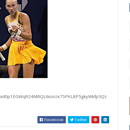
s/pfbid0p1EGWqR24MRQL6ioxUx75PKL8P5gkyWkfp5Qz
Facebook
Twitter