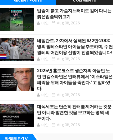
RECENT POSTS
COMMENTS
입술이 붉고 가슴지느러미로 걸어 다니는
붉은입술박쥐고기
이안
Aug 08, 2026
네덜란드, 가자에서 살해된 약 2만 2000
명의 팔레스타인 아이들을 추모하며, 수천
켤레의 어린이용 신발이 진열되었습니다!
이안
Aug 08, 2026
2025년 홀로코스트 생존자의 아들인 노
먼 핀켈스타인은 인터뷰에서 "이스라엘은
쾌락을 위해 아이들을 죽인다."고 말하였
다.
이안
Aug 08, 2026
대식세포는 단순히 잔해를 제거하는 것뿐
만 아니라 발견한 것을 보고하는 명역 세
포이다.
이안
Aug 08, 2026
라엘리안TV