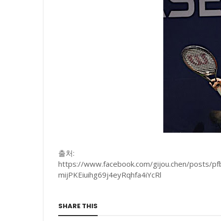
출처:
https://www.facebook.com/gijou.chen/post
mijPKEiuihg69j4eyRqhfa4iYcRl
SHARE THIS