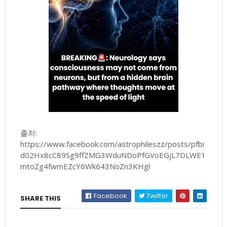
출처:
https://www.facebook.com/astrophileszz/posts/pfbi
d02Hx8cC89Sg9ffZMG3WduNDoPfGVoEGjL7DLWE1
mtoZg4fwmEZcY6Wk643NoZn3KHgl
Facebook
Twitter
SHARE THIS