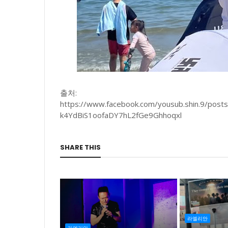
출처:
https://www.facebook.com/yousub.shin.9/po
k4YdBiS1oofaDY7hL2fGe9Ghhoqxl
SHARE THIS
라엘리안