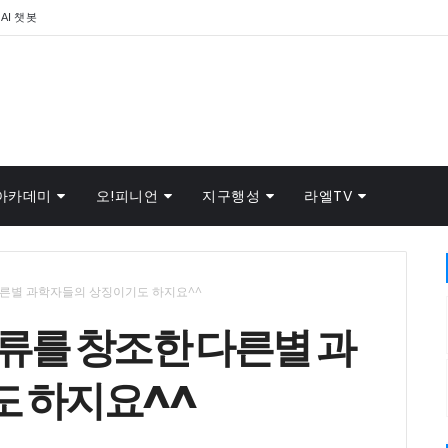
AI 챗봇
아카데미
오!피니언
지구행성
라엘TV
다른별 과학자들의 상징이기도 하지요^^
류를 창조한 다른별 과
 하지요^^