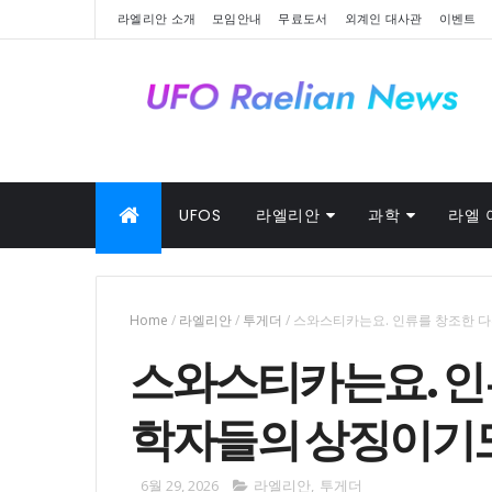
라엘리안 소개
모임안내
무료도서
외계인 대사관
이벤트
UFOS
라엘리안
과학
라엘 
Home
/
라엘리안
/
투게더
/
스와스티카는요. 인류를 창조한 
스와스티카는요. 인
학자들의 상징이기도
6월 29, 2026
라엘리안
,
투게더