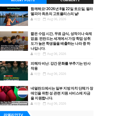
RECENT POSTS
COMMENTS
함께해요! 2026년 8월 22일 토요일, 필라
델피아 최초의 고토플리스의 날!
이안
Aug 06, 2026
짧은 수업 시간, 무료 급식, 성적이나 숙제
없음: 핀란드는 세계에서 가장 학업 성취
도가 높은 학생들을 배출하는 나라 중 하
나입니다.
이안
Aug 06, 2026
피해자 비난: 강간 문화를 부추기는 반사
작용
이안
Aug 06, 2026
네덜란드에서는 일부 지방 자치 단체가 장
애인을 위한 성 관련 지원 서비스에 자금
을 지원합니다.
이안
Aug 06, 2026
라엘리안TV