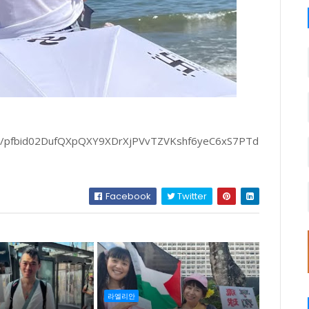
sts/pfbid02DufQXpQXY9XDrXjPVvTZVKshf6yeC6xS7PTd
Facebook
Twitter
라엘리안