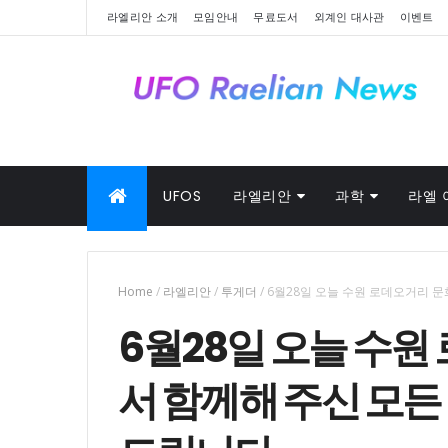
라엘리안 소개
모임안내
무료도서
외계인 대사관
이벤트
UFOS
라엘리안
과학
라엘 
Home
/
라엘리안
/
투게더
/
6월28일 오늘 수원 로데오거리 
6월28일 오늘 수
서 함께해 주신 모든