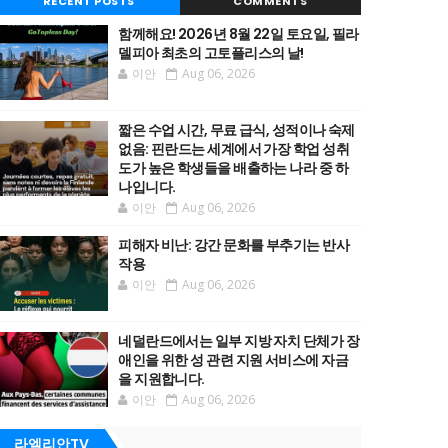
RECENT POSTS
COMMENTS
함께해요! 2026년 8월 22일 토요일, 필라
델피아 최초의 고토플리스의 날!
이안
Aug 06, 2026
짧은 수업 시간, 무료 급식, 성적이나 숙제
없음: 핀란드는 세계에서 가장 학업 성취
도가 높은 학생들을 배출하는 나라 중 하
나입니다.
이안
Aug 06, 2026
피해자 비난: 강간 문화를 부추기는 반사
작용
이안
Aug 06, 2026
네덜란드에서는 일부 지방 자치 단체가 장
애인을 위한 성 관련 지원 서비스에 자금
을 지원합니다.
이안
Aug 06, 2026
라엘리안TV