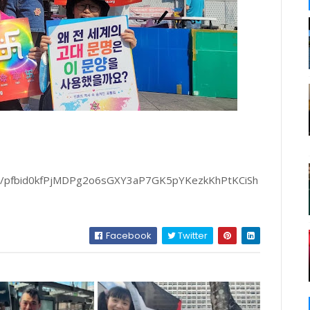
sts/pfbid0kfPjMDPg2o6sGXY3aP7GK5pYKezkKhPtKCiSh
Facebook
Twitter