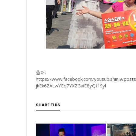
출처:
https://www.facebook.com/yousub.shin.9/po
jkEk6ZALwYEq7YXZGaiE8yQt1Syl
SHARE THIS