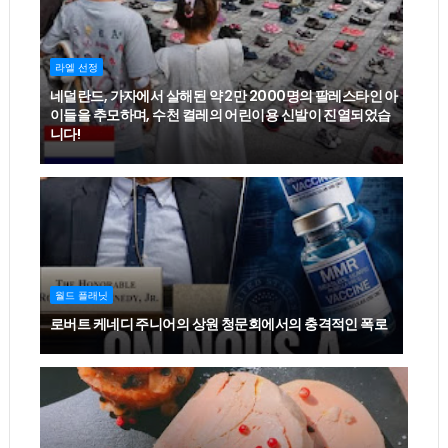
라엘 선정
네덜란드, 가자에서 살해된 약 2만 2000명의 팔레스타인 아
이들을 추모하며, 수천 켤레의 어린이용 신발이 진열되었습
니다!
월드 플래닛
로버트 케네디 주니어의 상원 청문회에서의 충격적인 폭로