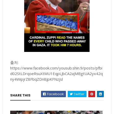
출처:
https://www.facebook.com/yousub.shin.9/posts/pfbi
d02StLDrqoeRsuXtMU1EqpLJbCA2aJMBgtUA2yx42q
ny4WipjrZ8FbqZDn8JpKFNzjsl
Facebook
Twitter
SHARE THIS