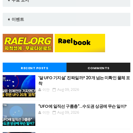
➧ 이벤트
RECENT POSTS
COMMENTS
'달 UFO 기지설' 진짜일까? 20개 넘는 미확인 물체 포
착
이안
Aug 09, 2026
"UFO에 일직선 구름층"...수도권 상공에 무슨 일이?
이안
Aug 09, 2026