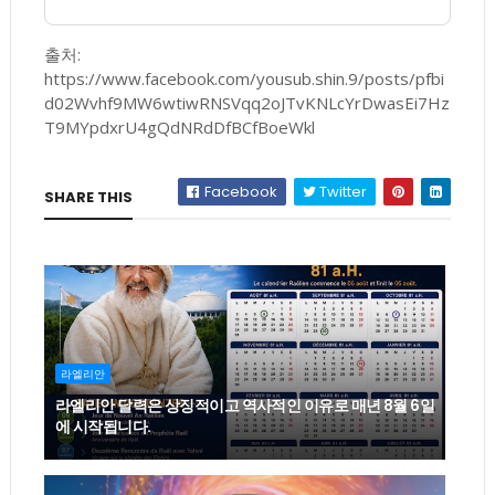
출처:
https://www.facebook.com/yousub.shin.9/posts/pfbi
d02Wvhf9MW6wtiwRNSVqq2oJTvKNLcYrDwasEi7Hz
T9MYpdxrU4gQdNRdDfBCfBoeWkl
Facebook
Twitter
SHARE THIS
라엘리안
라엘리안 달력은 상징적이고 역사적인 이유로 매년 8월 6일
에 시작됩니다.