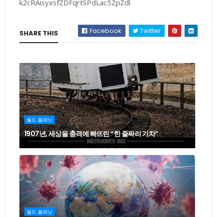
k2cRAisyxsfZDFqrtSPdLac5ZpZdl
Facebook
Twitter
SHARE THIS
월드 플래닛
1907년, 세상을 충격에 빠뜨린 “한 줄짜리 기차”
월드 플래닛