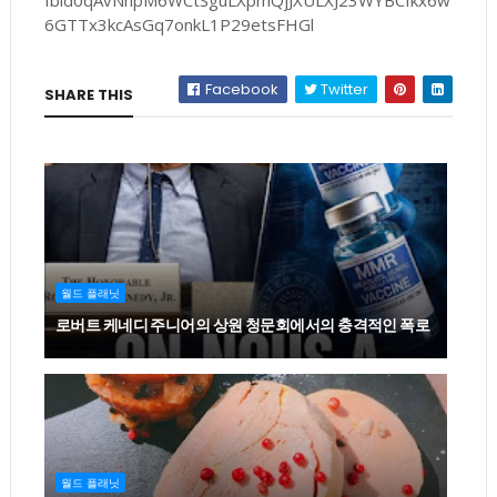
fbid0qAvNhpM6WCtSguLXpmQjJXULXJ23WYBCfkx6w
6GTTx3kcAsGq7onkL1P29etsFHGl
Facebook
Twitter
SHARE THIS
월드 플래닛
로버트 케네디 주니어의 상원 청문회에서의 충격적인 폭로
월드 플래닛