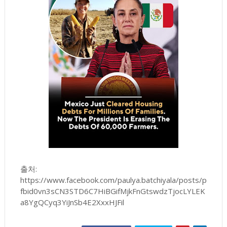
출처:
https://www.facebook.com/paulya.batchiyala/posts/p
fbid0vn3sCN3STD6C7HiBGifMjkFnGtswdzTjocLYLEK
a8YgQCyq3YiJnSb4E2XxxHJFil