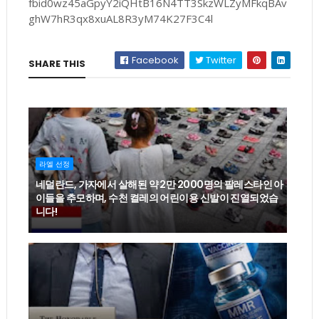
fbid0wz45aGpyY2iQHtB16N4TT3SkzWLZyMFkqBAv
ghW7hR3qx8xuAL8R3yM74K27F3C4l
Facebook
Twitter
SHARE THIS
라엘 선정
네덜란드, 가자에서 살해된 약 2만 2000명의 팔레스타인 아
이들을 추모하며, 수천 켤레의 어린이용 신발이 진열되었습
니다!