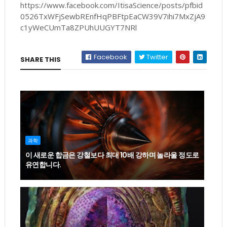
https://www.facebook.com/ItisaScience/posts/pfbid
0526TxWFjSewbREnfHqPBFtpEaCW39V7ihi7MxZjA9
c1yWeCUmTa8ZPUhUUGYT7NRl
Facebook
Twitter
SHARE THIS
과학
이 새로운 합금은 강철보다 최대 10배 강하며 놀라울 정도로
유연합니다.