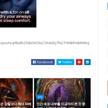
cial/posts/pfbid025doSKCksC5XAdXj7hQTNN8FmbhRKq
Facebook
Twitter
과학
은 강철보다 최대 10배
인간 세포 내부를 지금까지 본 것 중