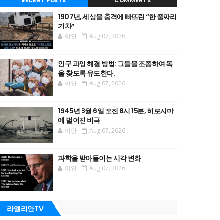
RECENT POSTS
COMMENTS
1907년, 세상을 충격에 빠뜨린 “한 줄짜리
기차”
이안
Aug 07, 2026
인구 과잉 해결 방법: 그들을 조종하여 독
을 찾도록 유도한다.
이안
Aug 07, 2026
1945년 8월 6일 오전 8시 15분, 히로시마
에 벌어진 비극
이안
Aug 07, 2026
과학을 받아들이는 시각 변화
이안
Aug 07, 2026
라엘리안TV