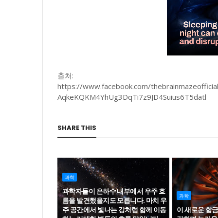
출처:
https://www.facebook.com/thebrainmazeoffi
AqkeKQKM4YhUg3DqTi7z9JD4Suius6T5datl
SHARE THIS
과학
과학자들이 은하수 내부에서 우주 흐
과학
름을 발견했을지도 모릅니다. 마치 우
주 공간에서 빛나는 강처럼 함께 이동
이 새로운 합금