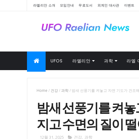
라엘리안 소개
모임안내
무료도서
외계인 대사관
이벤트
UFOS
라엘리안
과학
라엘 
Home
/
건강
/
과학
/
밤새 선풍기를 켜놓고 자면 기도가 건조해
밤새 선풍기를 켜놓
지고 수면의 질이 떨
12월 31, 2025
건강
,
과학