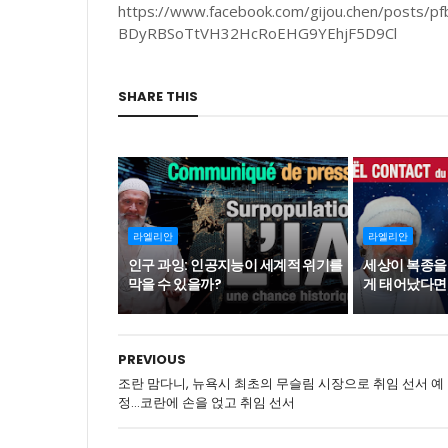
https://www.facebook.com/gijou.chen/po
BDyRBSoTtVH32HcRoEHG9YEhjF5D9Cl
SHARE THIS
라엘리안
라엘리안
인구 과잉: 인공지능이 세계적 위기를
세상이 복종을
막을 수 있을까?
게 태어났다면
PREVIOUS
조란 맘다니, 뉴욕시 최초의 무슬림 시장으로 취임 선서 예
정…코란에 손을 얹고 취임 선서