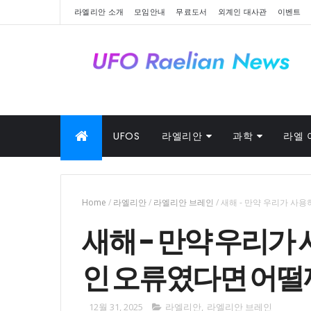
라엘리안 소개
모임안내
무료도서
외계인 대사관
이벤트
UFOS
라엘리안
과학
라엘 
Home
/
라엘리안
/
라엘리안 브레인
/
새해 - 만약 우리가 사
새해 - 만약 우리가
인 오류였다면 어떨
12월 31, 2025
라엘리안
,
라엘리안 브레인