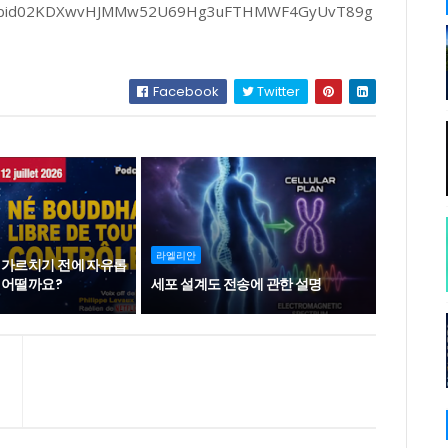
sts/pfbid02KDXwvHJMMw52U69Hg3uFTHMWF4GyUvT89g
Facebook
Twitter
라엘리안
 가르치기 전에 자유롭
 어떨까요?
세포 설계도 전송에 관한 설명