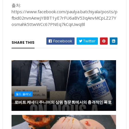
출처:
https://www.facebook.com/paulya.batchiyala/posts/p
fbid02nvnAewjYBBT1yE7rFU6aBV53qAnvMCpLZ27Y
osmahk5ttwWCc67PNEq7kCqiUwqBl
Facebook
Twitter
SHARE THIS
월드 플래닛
로버트 케네디 주니어의 상원 청문회에서의 충격적인 폭로