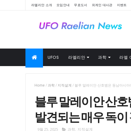
라엘리안 소개
모임안내
무료도서
외계인 대사관
이벤트
UFOS
라엘리안
과학
라엘 
Home
/
과학
/
지적설계
/
블루 말레이안 산호뱀은 동남아시아에
블루 말레이안 산
발견되는 매우 독이
9월 25, 2025
과학
,
지적설계