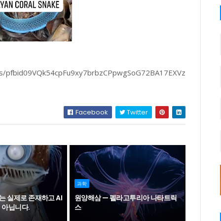
osts/pfbid09VQk54cpFu9xy7brbzCPpwgSoG72BA17EXVz
Facebook
Twitter
과학
 실제로 존재하고 AI
원양해삼 — 펠라고투리아 나타트릭
 아닙니다.
스