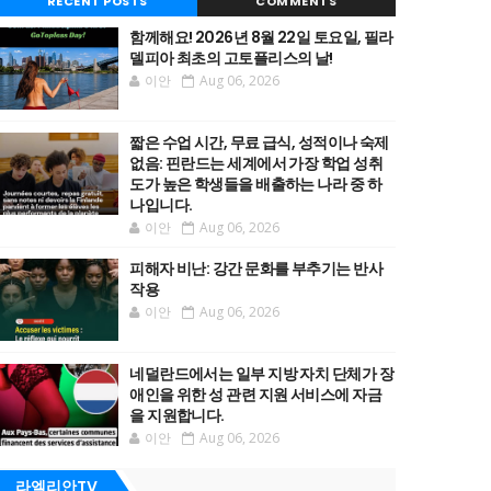
RECENT POSTS
COMMENTS
함께해요! 2026년 8월 22일 토요일, 필라
델피아 최초의 고토플리스의 날!
이안
Aug 06, 2026
짧은 수업 시간, 무료 급식, 성적이나 숙제
없음: 핀란드는 세계에서 가장 학업 성취
도가 높은 학생들을 배출하는 나라 중 하
나입니다.
이안
Aug 06, 2026
피해자 비난: 강간 문화를 부추기는 반사
작용
이안
Aug 06, 2026
네덜란드에서는 일부 지방 자치 단체가 장
애인을 위한 성 관련 지원 서비스에 자금
을 지원합니다.
이안
Aug 06, 2026
라엘리안TV