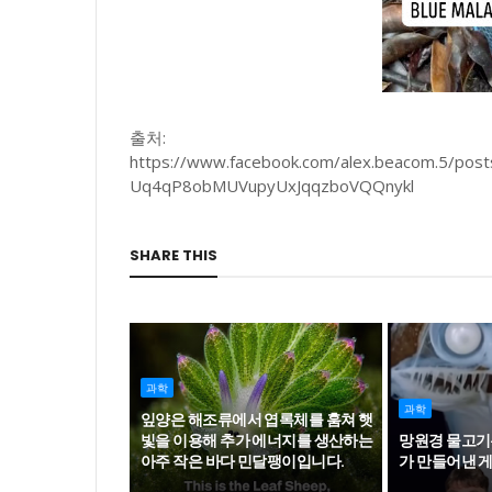
출처:
https://www.facebook.com/alex.beacom.5/p
Uq4qP8obMUVupyUxJqqzboVQQnykl
SHARE THIS
과학
과학
잎양은 해조류에서 엽록체를 훔쳐 햇
빛을 이용해 추가 에너지를 생산하는
망원경 물고기는
아주 작은 바다 민달팽이입니다.
가 만들어낸 게