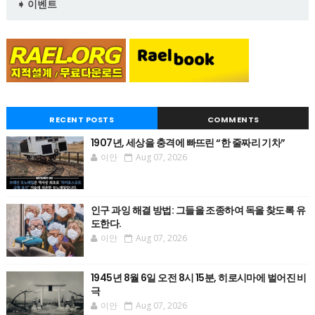
➧ 이벤트
RECENT POSTS
COMMENTS
1907년, 세상을 충격에 빠뜨린 “한 줄짜리 기차”
이안
Aug 07, 2026
인구 과잉 해결 방법: 그들을 조종하여 독을 찾도록 유
도한다.
이안
Aug 07, 2026
1945년 8월 6일 오전 8시 15분, 히로시마에 벌어진 비
극
이안
Aug 07, 2026