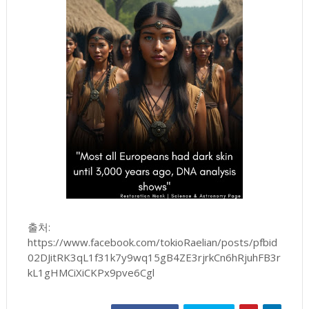
출처:
https://www.facebook.com/tokioRaelian/posts/pfbid
02DJitRK3qL1f31k7y9wq15gB4ZE3rjrkCn6hRjuhFB3r
kL1gHMCiXiCKPx9pve6Cgl