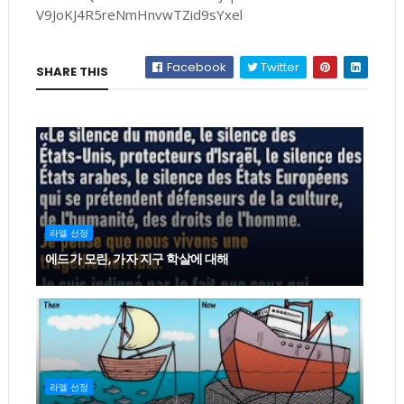
V9JoKJ4R5reNmHnvwTZid9sYxel
Facebook
Twitter
SHARE THIS
라엘 선정
에드가 모린, 가자 지구 학살에 대해
라엘 선정