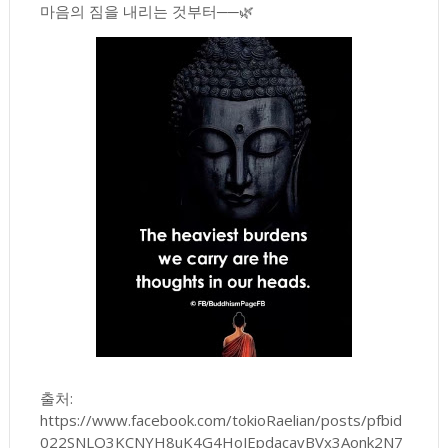
마음의 짐을 내리는 것부터──🌿
출처:
https://www.facebook.com/tokioRaelian/posts/pfbid
022SNLQ3KCNYH8uK4G4HoJEpdacavBVx3Aonk2N7