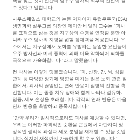
책을 찾는 것이 인간의 심우주 탐사의 최후의 전선이 될
수 있다고 말합니다.
사우스웨일스 대학교의 논문 저자이자 유럽우주국(ESA)
생명과학 실무그룹 의장인 데미안 베일리 교수는 "괴사
를 표적으로 삼는 것은 지구상의 수명을 연장할 뿐만 아
니라 우주 탐사의 지평을 넓힐 잠재력을 제공합니다. 우
주에서는 지구상에서 노화를 유발하는 동일한 요인들이
우주 방사선과 미세 중력에 의해 더욱 악화되어 퇴화를
극적으로 가속화합니다."라고 말했습니다.
컨 박사는 이렇게 덧붙였습니다. "폐, 신장, 간, 뇌, 심혈
관계 등 다양한 장기에 영향을 미치는 많은 노화 관련 질
환에서, 괴사의 끊임없는 연쇄 반응이 질병의 진행을 촉
진합니다. 이는 종종 치유 장애와 함께 나타나 섬유화,
염증, 세포 손상을 초래합니다. 각각의 연쇄 반응은 다음
연쇄 반응을 촉발하고 증폭시킵니다."
"만약 우리가 일시적으로라도 괴사를 예방할 수 있다면,
우리는 이러한 파괴적인 순환을 근원에서 차단하여 정
상적인 생리적 과정과 세포 분열을 재개할 수 있을 것입
니다. 심지어 재생까지 가능하게 할 수도 있습니다."