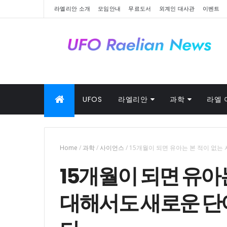
라엘리안 소개
모임안내
무료도서
외계인 대사관
이벤트
UFOS
라엘리안
과학
라엘 
Home
/
과학
/
사이언스
/
15개월이 되면 유아는 본 적이 없는
15개월이 되면 유아
대해서도 새로운 단