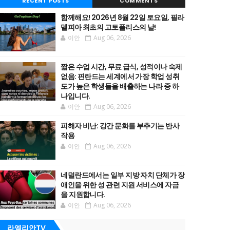
RECENT POSTS
COMMENTS
함께해요! 2026년 8월 22일 토요일, 필라
델피아 최초의 고토플리스의 날!
이안
Aug 06, 2026
짧은 수업 시간, 무료 급식, 성적이나 숙제
없음: 핀란드는 세계에서 가장 학업 성취
도가 높은 학생들을 배출하는 나라 중 하
나입니다.
이안
Aug 06, 2026
피해자 비난: 강간 문화를 부추기는 반사
작용
이안
Aug 06, 2026
네덜란드에서는 일부 지방 자치 단체가 장
애인을 위한 성 관련 지원 서비스에 자금
을 지원합니다.
이안
Aug 06, 2026
라엘리안TV