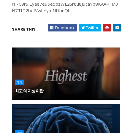
rF7C9r9iEyae7e95e5pzWL2Sr8u8J9caYb9KAARFM3
N7TtT2befVwhYymNttbnQl
Facebook
Twitter
SHARE THIS
과학
최고의 지성이란