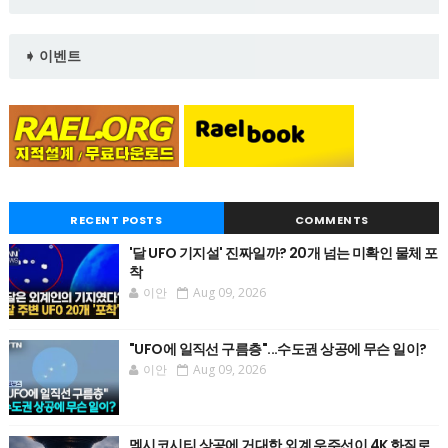
➧ 이벤트
RECENT POSTS
COMMENTS
'달 UFO 기지설' 진짜일까? 20개 넘는 미확인 물체 포
착
이안
Aug 09, 2026
"UFO에 일직선 구름층"...수도권 상공에 무슨 일이?
이안
Aug 09, 2026
멕시코시티 상공에 거대한 외계 우주선이 4K 화질로