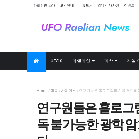
라엘리안 소개
모임안내
무료도서
외계인 대사관
이벤트
UFOS
라엘리안
과학
라엘 
Home
/
과학
/
사이언스
/
연구원들은 홀로그램과 AI를 결합하
연구원들은 홀로그램
독 불가능한 광학 