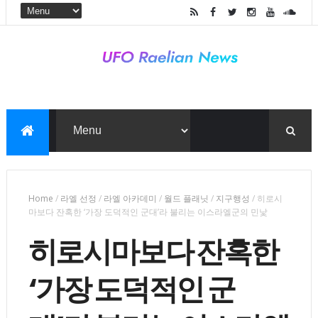
Home
/
라엘 선정
/
라엘 아카데미
/
월드 플래닛
/
지구행성
/
히로시
마보다 잔혹한 ‘가장 도덕적인 군대’라 불리는 이스라엘군의 민낯
히로시마보다 잔혹한
‘가장 도덕적인 군