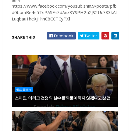
https://www.facebook.com/yousub.shin.9/posts/pfbi
d0bpmBe4s5TsPASFriSdAnx3YSPH2ti2JS2Uc783kAL
Luqbau1heXj1hhC8CCTCyPXl
Facebook
Twitter
SHARE THIS
월드 플래닛
스페인, 이라크 전쟁의 실수를 되풀이하지 않겠다고 선언