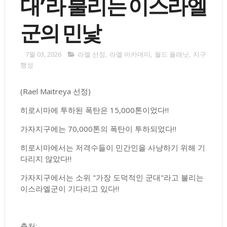
대’라 불리는 이스라엘
군의 민낯
7월 03, 2026
라엘 선정
,
라엘 아카데미
,
월드 플래닛
,
지구
행성
(Rael Maitreya 선정)
히로시마에 투하된 폭탄은 15,000톤이었다‼️
가자지구에는 70,000톤의 폭탄이 투하되었다‼️
히로시마에서는 저격수들이 민간인을 사냥하기 위해 기
다리지 않았다‼️
가자지구에서는 소위 "가장 도덕적인 군대"라고 불리는
이스라엘군이 기다리고 있다‼️
출처: