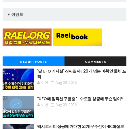
➧ 이벤트
RECENT POSTS
COMMENTS
'달 UFO 기지설' 진짜일까? 20개 넘는 미확인 물체 포
착
이안
Aug 09, 2026
"UFO에 일직선 구름층"...수도권 상공에 무슨 일이?
이안
Aug 09, 2026
멕시코시티 상공에 거대한 외계 우주선이 4K 화질로