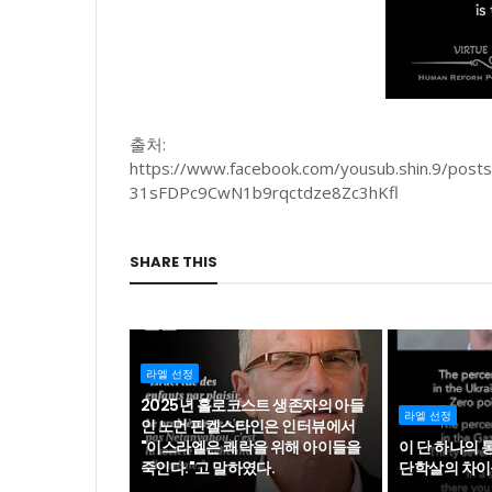
출처:
https://www.facebook.com/yousub.shin.9/p
31sFDPc9CwN1b9rqctdze8Zc3hKfl
SHARE THIS
라엘 선정
2025년 홀로코스트 생존자의 아들
라엘 선정
인 노먼 핀켈스타인은 인터뷰에서
"이스라엘은 쾌락을 위해 아이들을
이 단 하나의
죽인다."고 말하였다.
단학살의 차이를