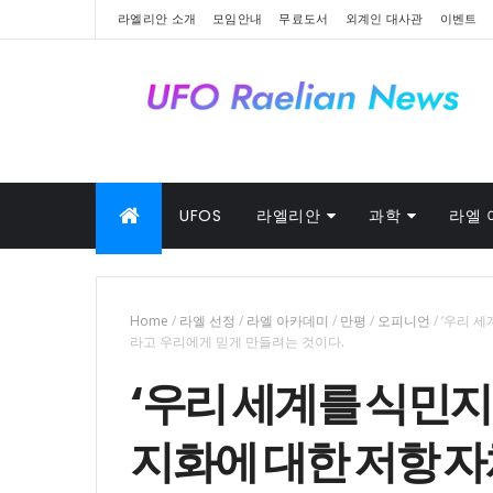
라엘리안 소개
모임안내
무료도서
외계인 대사관
이벤트
UFOS
라엘리안
과학
라엘 
Home
/
라엘 선정
/
라엘 아카데미
/
만평
/
오피니언
/
‘우리 
라고 우리에게 믿게 만들려는 것이다.
‘우리 세계를 식민
지화에 대한 저항 