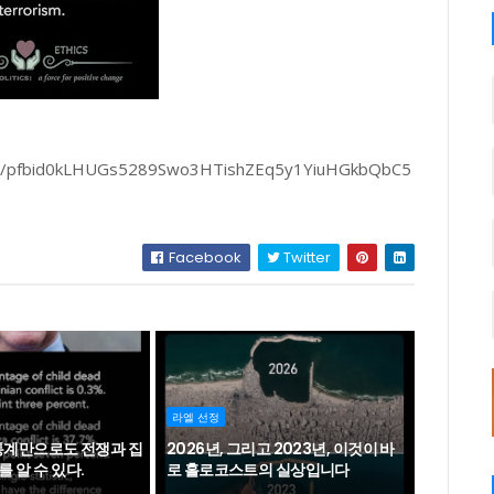
osts/pfbid0kLHUGs5289Swo3HTishZEq5y1YiuHGkbQbC5
Facebook
Twitter
라엘 선정
 통계만으로도 전쟁과 집
2026년, 그리고 2023년, 이것이 바
 알 수 있다.
로 홀로코스트의 실상입니다