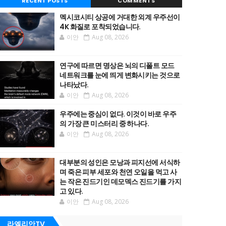
RECENT POSTS
COMMENTS
멕시코시티 상공에 거대한 외계 우주선이
4K 화질로 포착되었습니다.
이안
Aug 08, 2026
연구에 따르면 명상은 뇌의 디폴트 모드
네트워크를 눈에 띄게 변화시키는 것으로
나타났다.
이안
Aug 08, 2026
우주에는 중심이 없다. 이것이 바로 우주
의 가장 큰 미스터리 중 하나다.
이안
Aug 08, 2026
대부분의 성인은 모낭과 피지선에 서식하
며 죽은 피부 세포와 천연 오일을 먹고 사
는 작은 진드기인 데모덱스 진드기를 가지
고 있다.
이안
Aug 08, 2026
라엘리안TV