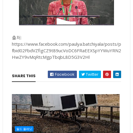
출처:
https://www.facebook.com/paulya.batchiyala/posts/p
fbid02FbdVZfigCZ9t89ucVoDC6FRaEEXSpYYWuYRN2
HwZY9vMqRtcMgpTbqbL8D5G3V2Hl
Facebook
Twitter
SHARE THIS
월드 플래닛