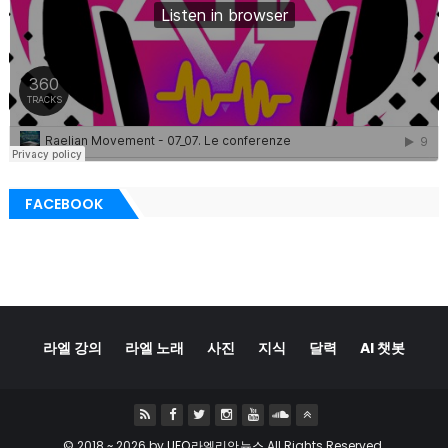
FACEBOOK
라엘 강의
라엘 노래
사진
지식
달력
AI 챗봇
© 2018 ~
2026 by
UFO라엘리안뉴스
All Rights Reserved.