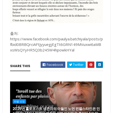
출처:
https://www.facebook.com/paulya.batchiyala/posts/p
fbid0BRBQrciAFtJyyuegjEgTt6GRN149MVuxwi6aMB
xsWsQYyHR5Q3b245W4hpowkHYal
Facebook
Twitter
SHARE THIS
라엘 선정
2025년 홀로코스트 생존자의 아들인 노먼 핀켈스타인은 인