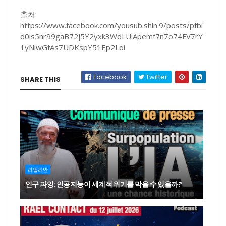
출처:
https://www.facebook.com/yousub.shin.9/posts/pfbi
d0is5nr99gaB72j5Y2yxk3WdLUiApemf7n7o74FV7rY
1yNiwGfAs7UDKspY51Ep2Lol
Facebook
Twitter
SHARE THIS
라엘리안
인구 과잉: 인공지능이 세계적 위기를 막을 수 있을까?