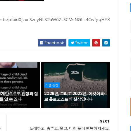
a/posts/pfbid0JzxnSznyNL82aW6ZcSCMsNGLL4CwfgqHYX
Facebook
Twitter
라엘 선정
 통계만으로도 전쟁과 집
2026년, 그리고 2023년, 이것이 바
 알 수 있다.
로 홀로코스트의 실상입니다
NEXT
까
노래하고, 춤추고, 웃고, 미친 듯이 행복해지세요.