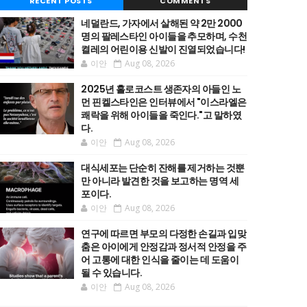
RECENT POSTS
COMMENTS
네덜란드, 가자에서 살해된 약 2만 2000
명의 팔레스타인 아이들을 추모하며, 수천
켤레의 어린이용 신발이 진열되었습니다!
이안
Aug 08, 2026
2025년 홀로코스트 생존자의 아들인 노
먼 핀켈스타인은 인터뷰에서 "이스라엘은
쾌락을 위해 아이들을 죽인다."고 말하였
다.
이안
Aug 08, 2026
대식세포는 단순히 잔해를 제거하는 것뿐
만 아니라 발견한 것을 보고하는 명역 세
포이다.
이안
Aug 08, 2026
연구에 따르면 부모의 다정한 손길과 입맞
춤은 아이에게 안정감과 정서적 안정을 주
어 고통에 대한 인식을 줄이는 데 도움이
될 수 있습니다.
이안
Aug 08, 2026