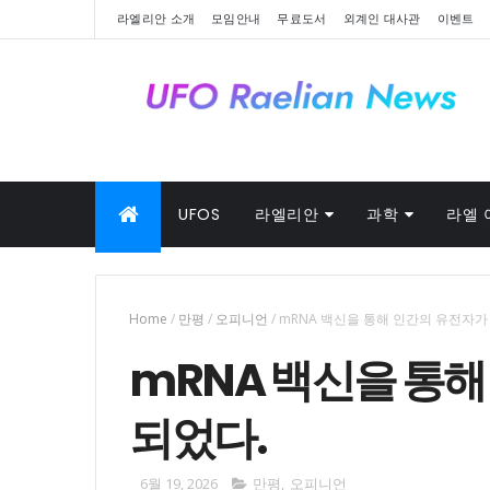
라엘리안 소개
모임안내
무료도서
외계인 대사관
이벤트
UFOS
라엘리안
과학
라엘 
Home
/
만평
/
오피니언
/
mRNA 백신을 통해 인간의 유전자가
mRNA 백신을 통해
되었다.
6월 19, 2026
만평
,
오피니언