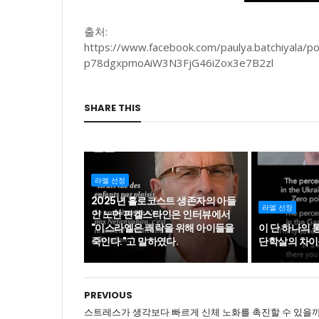
출처:
https://www.facebook.com/paulya.batchiyal
p78dgxpmoAiW3N3FjG46iZox3e7B2zl
SHARE THIS
라엘 선정
2025년 홀로코스트 생존자의 아들
라엘 선정
인 노먼 핀켈스타인은 인터뷰에서
"이스라엘은 쾌락을 위해 아이들을
이 단 하나의
죽인다."고 말하였다.
단학살의 차이를
PREVIOUS
스트레스가 생각보다 빠르게 신체 노화를 촉진할 수 있을