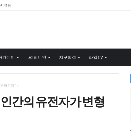
AI 챗봇
아카데미
오!피니언
지구행성
라엘TV
 변형되었다.
 인간의 유전자가 변형