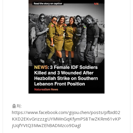
출처:
https://www.facebook.com/gijou.chen/posts/pfbid02
KXD2EKvGrizzzgUYMWnGqKfymPS8TwZKRm61vKP
jUqfYVtQ3MwZEhBADMzco9Dagl