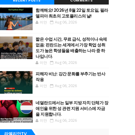
RECENT POSTS
COMMENTS
함께해요! 2026년 8월 22일 토요일, 필라
델피아 최초의 고토플리스의 날!
이안
Aug 06, 2026
짧은 수업 시간, 무료 급식, 성적이나 숙제
없음: 핀란드는 세계에서 가장 학업 성취
도가 높은 학생들을 배출하는 나라 중 하
나입니다.
이안
Aug 06, 2026
피해자 비난: 강간 문화를 부추기는 반사
작용
이안
Aug 06, 2026
네덜란드에서는 일부 지방 자치 단체가 장
애인을 위한 성 관련 지원 서비스에 자금
을 지원합니다.
이안
Aug 06, 2026
라엘리안TV