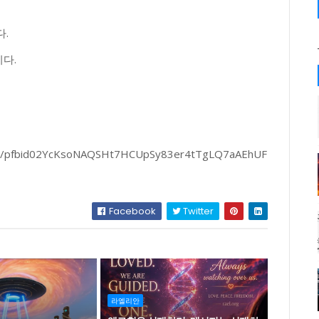
.
다.
osts/pfbid02YcKsoNAQSHt7HCUpSy83er4tTgLQ7aAEhUF
Facebook
Twitter
라엘리안