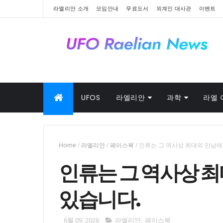
라엘리안 소개
모임안내
무료도서
외계인 대사관
이벤트
UFOS
라엘리안
과학
라엘 
Home
/
라엘리안
/
페이스북
/
인류는 그 역사상 최대의 만남에
인류는 그 역사상 
있습니다.
6월 09, 2026
라엘리안
,
페이스북