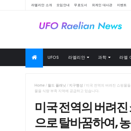
라엘리안 소개
모임안내
무료도서
외계인 대사관
이벤트
UFOS
라엘리안
과학
라엘 
Home
/
월드 플래닛
/
지구행성
/
미국 전역의 버려진 쇼핑몰들
물을 식량 부족 지역에 공급하고 있습니다.
미국 전역의 버려진
으로 탈바꿈하여, 농