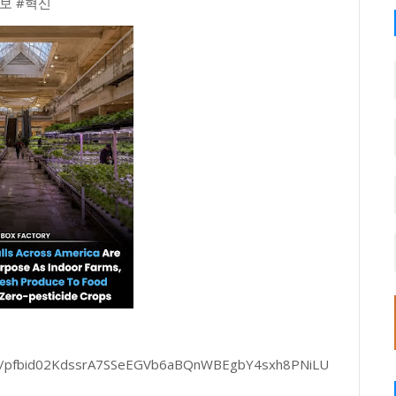
안보 #혁신
sts/pfbid02KdssrA7SSeEGVb6aBQnWBEgbY4sxh8PNiLU