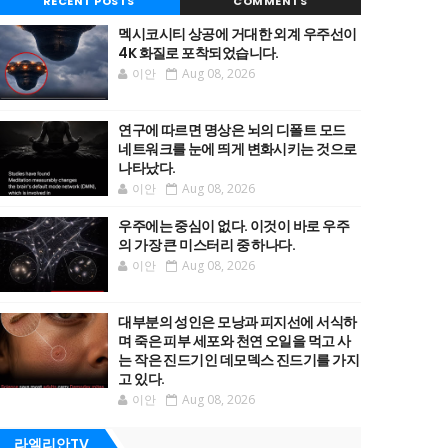
RECENT POSTS
COMMENTS
멕시코시티 상공에 거대한 외계 우주선이
4K 화질로 포착되었습니다.
이안
Aug 08, 2026
연구에 따르면 명상은 뇌의 디폴트 모드
네트워크를 눈에 띄게 변화시키는 것으로
나타났다.
이안
Aug 08, 2026
우주에는 중심이 없다. 이것이 바로 우주
의 가장 큰 미스터리 중 하나다.
이안
Aug 08, 2026
대부분의 성인은 모낭과 피지선에 서식하
며 죽은 피부 세포와 천연 오일을 먹고 사
는 작은 진드기인 데모덱스 진드기를 가지
고 있다.
이안
Aug 08, 2026
라엘리안TV