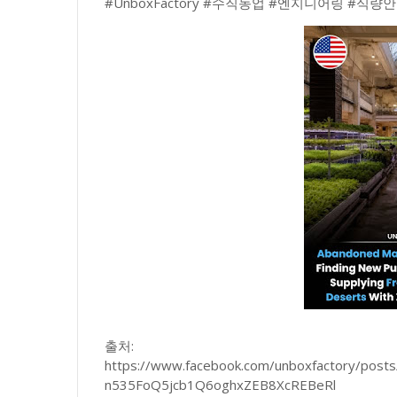
#UnboxFactory #수직농업 #엔지니어링 #식량
출처:
https://www.facebook.com/unboxfactory/po
n535FoQ5jcb1Q6oghxZEB8XcREBeRl