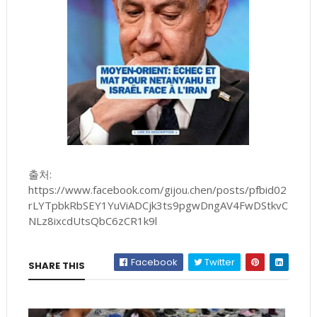
출처:
https://www.facebook.com/gijou.chen/posts/pfbid02
rLYTpbkRbSEY1YuViADCjk3ts9pgwDngAV4FwDStkvC
NLz8ixcdUtsQbC6zCR1k9l
Facebook
Twitter
SHARE THIS