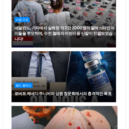
라엘 선정
네덜란드, 가자에서 살해된 약 2만 2000명의 팔레스타인 아
이들을 추모하며, 수천 켤레의 어린이용 신발이 진열되었습
니다!
월드 플래닛
로버트 케네디 주니어의 상원 청문회에서의 충격적인 폭로