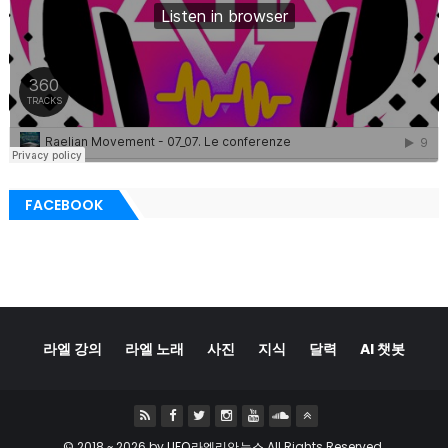
FACEBOOK
라엘 강의
라엘 노래
사진
지식
달력
AI 챗봇
© 2018 ~
2026 by
UFO라엘리안뉴스
All Rights Reserved.