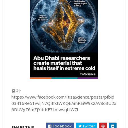
출처:
https://www.facebook.com/ItisaScience/posts/pfbid
03416Re51vvijN7Q4fxtWKQEAmREiW9x2AV8o3U2x
6DUVgZ6mZjYdtKF7LmwsqLfWZl
Facebook
Twitter
SHARE THIS