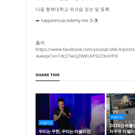
다음 행복대학교 워크숍 정보 및 등록:
➡️ happinessacademy.me 🥳🕺
출처:
https://www.facebook.com/yousub.shin.9/p
4uwqxCxoTdcZ7wQZW6LRF92ZKoVFXl
SHARE THIS
라엘리안
라엘리안
2026년 베
우리는 무한, 우리는 라엘리안
자우유 라엘리