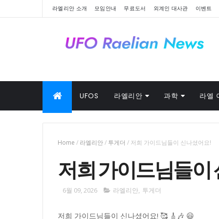
라엘리안 소개
모임안내
무료도서
외계인 대사관
이벤트
UFOS
라엘리안
과학
라엘 
Home
/
라엘리안
/
투게더
/
저희 가이드님들이 신나셨어요!
저희 가이드님들이 
6월 09, 2026
라엘리안
,
투게더
저희 가이드님들이 신나셨어요! 🥰 🎸🎶 😃