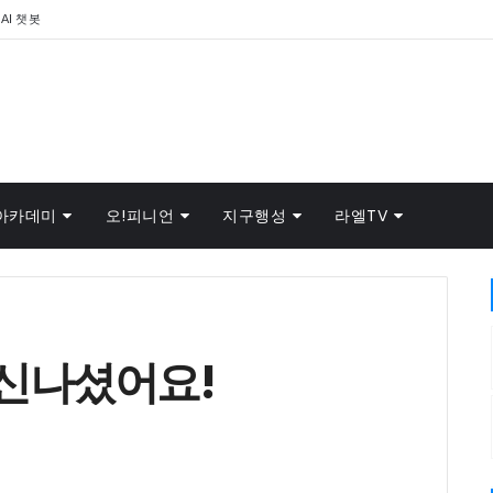
AI 챗봇
아카데미
오!피니언
지구행성
라엘TV
신나셨어요!