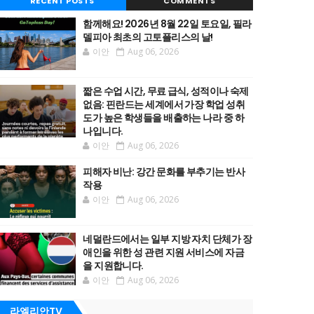
RECENT POSTS
COMMENTS
함께해요! 2026년 8월 22일 토요일, 필라
델피아 최초의 고토플리스의 날!
이안
Aug 06, 2026
짧은 수업 시간, 무료 급식, 성적이나 숙제
없음: 핀란드는 세계에서 가장 학업 성취
도가 높은 학생들을 배출하는 나라 중 하
나입니다.
이안
Aug 06, 2026
피해자 비난: 강간 문화를 부추기는 반사
작용
이안
Aug 06, 2026
네덜란드에서는 일부 지방 자치 단체가 장
애인을 위한 성 관련 지원 서비스에 자금
을 지원합니다.
이안
Aug 06, 2026
라엘리안TV