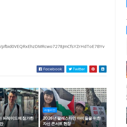
osts/pfbid0VEQRxEhzDMRcwo7278JmCfsYZrHdToE7BYv
Facebook
Twitter
라엘리안
를린 퍼레이드에 참가한
2026년 팔레스타인 아이들을 위한
안
자선 콘서트 현장