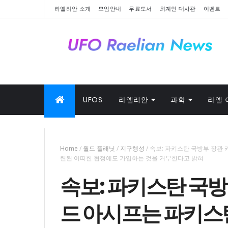
라엘리안 소개
모임안내
무료도서
외계인 대사관
이벤트
UFOS
라엘리안
과학
라엘 
Home
/
월드 플래닛
/
지구행성
/
속보: 파키스탄 국방부 장관
련된 어떠한 협정에도 가입하는 것을 거부한다고 밝혀
속보: 파키스탄 국방
드 아시프는 파키스