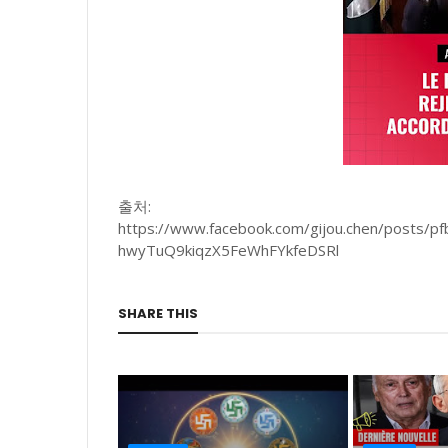
출처:
https://www.facebook.com/gijou.chen/post
hwyTuQ9kiqzX5FeWhFYkfeDSRl
SHARE THIS