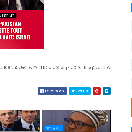
s/pfbid08Nu6UaG5y29THDfxfp62duj7iUX26HLqq5voLmW
Facebook
Twitter
월드 플래닛