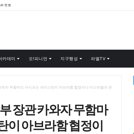
AI 챗봇
아카데미
오!피니언
지구행성
라엘TV
 카와자 무함마드 아시프는 파키스탄이 아브라함 협정이나 이스라엘과 관
부 장관 카와자 무함마
탄이 아브라함 협정이