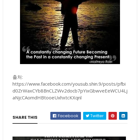
출처:
https://www.facebook.com/yousub.shin.9/posts/pfbi
d0ZrWaxCYb8BnCLZWv2docb7pYixGbwveEeWCU4Lj
aNjcCAomdHBtooeUxhxtcKXqnl
Facebook
Twitter
SHARE THIS