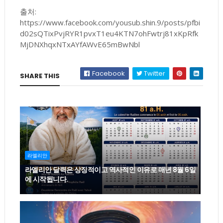
출처:
https://www.facebook.com/yousub.shin.9/posts/pfbi
d02sQTixPvjRYR1pvxT1eu4KTN7ohFwtrj81xKpRfk
MjDNXhqxNTxAYfAWvE65mBwNbl
Facebook
Twitter
SHARE THIS
라엘리안
라엘리안 달력은 상징적이고 역사적인 이유로 매년 8월 6일
에 시작됩니다.