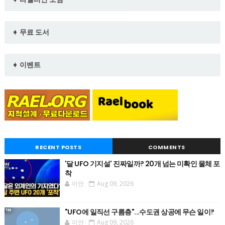
➧ 무료 도서
➧ 이벤트
RECENT POSTS
COMMENTS
'달 UFO 기지설' 진짜일까? 20개 넘는 미확인 물체 포
착
이안
Aug 09, 2026
"UFO에 일직선 구름층"...수도권 상공에 무슨 일이?
이안
Aug 09, 2026