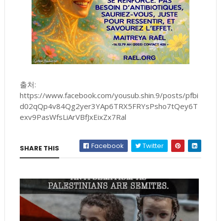
출처:
https://www.facebook.com/yousub.shin.9/posts/pfbi
d02qQp4v84Qg2yer3YAp6TRX5FRYsPsho7tQey6T
exv9PasWfsLiArVBfJxEixZx7Ral
Facebook
Twitter
SHARE THIS