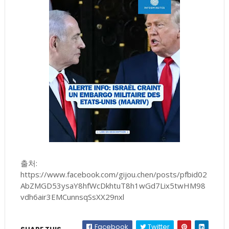
출처:
https://www.facebook.com/gijou.chen/posts/pfbid02
AbZMGD53ysaY8hfWcDkhtuT8h1wGd7Lix5twHM98
vdh6air3EMCunnsqSsXX29nxl
Facebook
Twitter