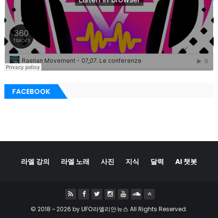
FACEBOOK
라엘 강의
라엘 노래
사진
지식
달력
AI 챗봇
© 2018 ~
2026 by
UFO라엘리안뉴스
All Rights Reserved.