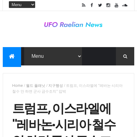
Home
/
월드 플래닛
/
지구행성
/
트럼프, 이스라엘에 "레바논·시리아
철수 안 하면 군사 금수조치" 압박
트럼프, 이스라엘에
"레바논·시리아 철수