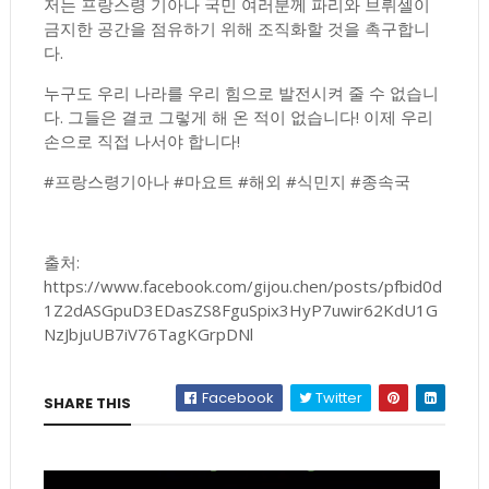
저는 프랑스령 기아나 국민 여러분께 파리와 브뤼셀이
금지한 공간을 점유하기 위해 조직화할 것을 촉구합니
다.
누구도 우리 나라를 우리 힘으로 발전시켜 줄 수 없습니
다. 그들은 결코 그렇게 해 온 적이 없습니다! 이제 우리
손으로 직접 나서야 합니다!
#프랑스령기아나 #마요트 #해외 #식민지 #종속국
출처:
https://www.facebook.com/gijou.chen/posts/pfbid0d
1Z2dASGpuD3EDasZS8FguSpix3HyP7uwir62KdU1G
NzJbjuUB7iV76TagKGrpDNl
Facebook
Twitter
SHARE THIS