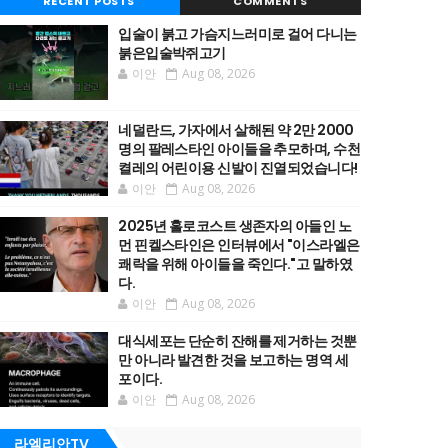
RECENT POSTS
COMMENTS
입술이 붉고 가슴지느러미로 걸어 다니는
붉은입술박쥐고기
이안
Aug 08, 2026
네덜란드, 가자에서 살해된 약 2만 2000
명의 팔레스타인 아이들을 추모하며, 수천
켤레의 어린이용 신발이 진열되었습니다!
이안
Aug 08, 2026
2025년 홀로코스트 생존자의 아들인 노
먼 핀켈스타인은 인터뷰에서 "이스라엘은
쾌락을 위해 아이들을 죽인다."고 말하였
다.
이안
Aug 08, 2026
대식세포는 단순히 잔해를 제거하는 것뿐
만 아니라 발견한 것을 보고하는 명역 세
포이다.
이안
Aug 08, 2026
라엘리안TV