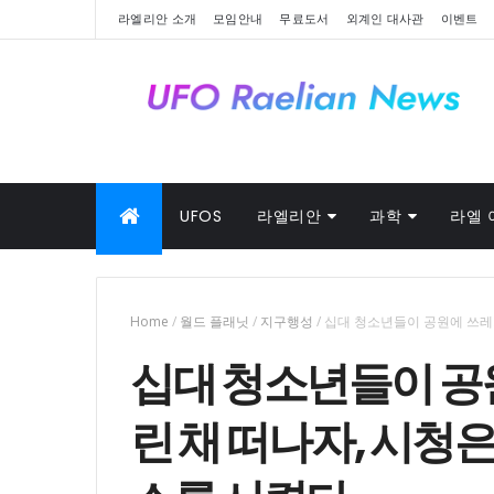
라엘리안 소개
모임안내
무료도서
외계인 대사관
이벤트
UFOS
라엘리안
과학
라엘 
Home
/
월드 플래닛
/
지구행성
/
십대 청소년들이 공원에 쓰레기
십대 청소년들이 공
린 채 떠나자, 시청