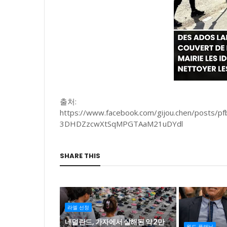
출처:
https://www.facebook.com/gijou.chen/posts
3DHDZzcwXtSqMPGTAaM21uDYdl
SHARE THIS
라엘 선정
네덜란드, 가자에서 살해된 약 2만
월드 플래닛