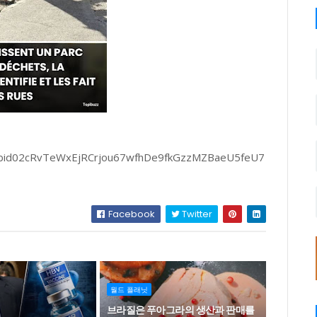
/pfbid02cRvTeWxEjRCrjou67wfhDe9fkGzzMZBaeU5feU7
Facebook
Twitter
월드 플래닛
브라질은 푸아그라의 생산과 판매를