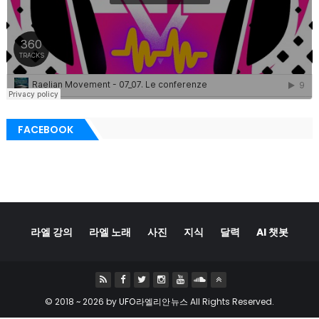
FACEBOOK
라엘 강의
라엘 노래
사진
지식
달력
AI 챗봇
© 2018 ~
2026 by
UFO라엘리안뉴스
All Rights Reserved.