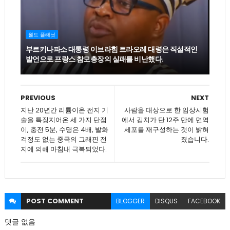
월드 플래닛
부르키나파소 대통령 이브라힘 트라오레 대령은 직설적인
발언으로 프랑스 참모총장의 실패를 비난했다.
PREVIOUS
NEXT
지난 20년간 리튬이온 전지 기
사람을 대상으로 한 임상시험
술을 특징지어온 세 가지 단점
에서 김치가 단 12주 만에 면역
이, 충전 5분, 수명은 4배, 발화
세포를 재구성하는 것이 밝혀
걱정도 없는 중국의 그래핀 전
졌습니다.
지에 의해 마침내 극복되었다.
POST
COMMENT
BLOGGER
DISQUS
FACEBOOK
댓글 없음