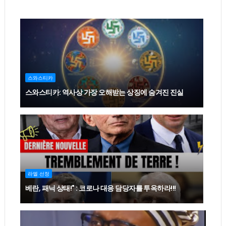
스와스티카
스와스티카: 역사상 가장 오해받는 상징에 숨겨진 진실
라엘 선정
베란, 패닉 상태!" : 코로나 대응 담당자를 투옥하라!!!